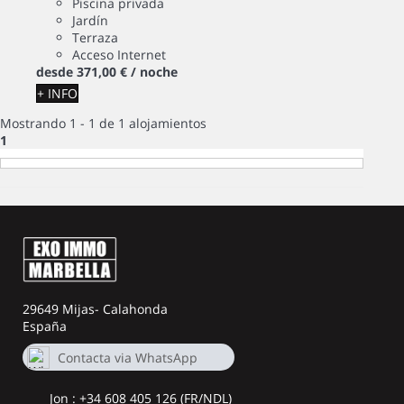
Piscina privada
Jardín
Terraza
Acceso Internet
desde
371,
00 €
/ noche
+ INFO
Mostrando 1 - 1 de 1 alojamientos
1
29649 Mijas- Calahonda
España
Contacta via WhatsApp
+34664626414
Jon : +34 608 405 126 (FR/NDL)