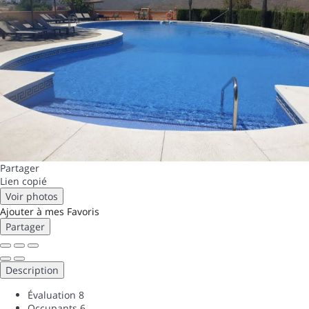
Partager
Lien copié
Voir photos
Ajouter à mes Favoris
Partager
Description
Évaluation
8
Occupants
6